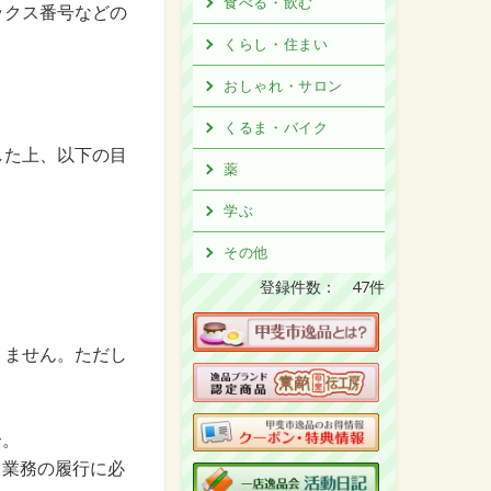
食べる・飲む
ックス番号などの
くらし・住まい
おしゃれ・サロン
くるま・バイク
した上、以下の目
薬
学ぶ
その他
登録件数： 47件
りません。ただし
合。
し業務の履行に必